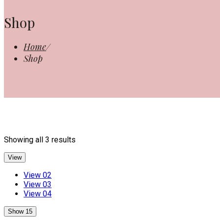
Shop
Home
/
Shop
Showing all 3 results
View
View 02
View 03
View 04
Show 15